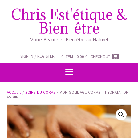
Skip
Chris Est'étique &
to
content
Bien-être
Votre Beauté et Bien-être au Naturel
SIGN IN / REGISTER
0 ITEM - 0,00 €
CHECKOUT
ACCUEIL
/
SOINS DU CORPS
/ MON GOMMAGE CORPS + HYDRATATION
45 MIN