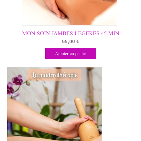
la
page
du
produit
MON SOIN JAMBES LEGERES 45 MIN
55,00
€
Ajouter au panier