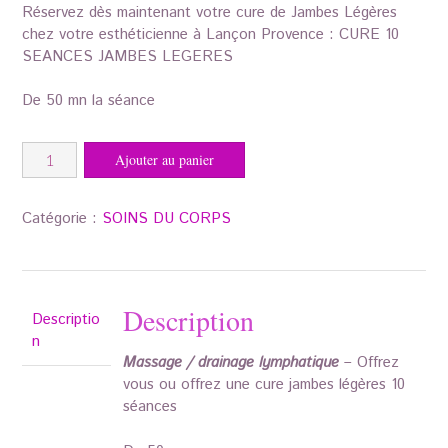
Réservez dès maintenant votre cure de Jambes Légères
chez votre esthéticienne à Lançon Provence : CURE 10
SEANCES JAMBES LEGERES
De 50 mn la séance
quantité
Ajouter au panier
de
MA
CURE
Catégorie :
SOINS DU CORPS
JAMBES
LEGERES
10
SEANCES
Description
Descriptio
n
Massage / drainage lymphatique
– Offrez
vous ou offrez une cure jambes légères 10
séances