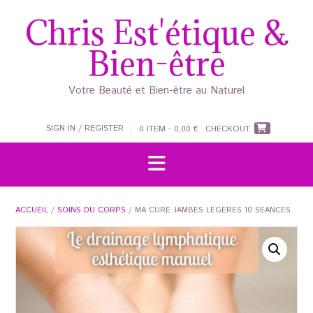
Skip
Chris Est'étique &
to
content
Bien-être
Votre Beauté et Bien-être au Naturel
SIGN IN / REGISTER
0 ITEM - 0,00 €
CHECKOUT
ACCUEIL
/
SOINS DU CORPS
/ MA CURE JAMBES LEGERES 10 SEANCES