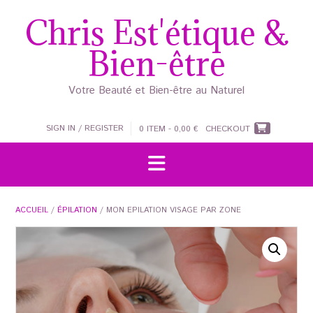
Skip
Chris Est'étique &
to
content
Bien-être
Votre Beauté et Bien-être au Naturel
SIGN IN / REGISTER
0 ITEM - 0,00 €
CHECKOUT
ACCUEIL
/
ÉPILATION
/ MON EPILATION VISAGE PAR ZONE