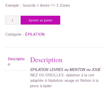
Exemple : Sourcils + lèvres => 2 Zones
quantité
Ajouter au panier
de
MON
EPILATION
Catégorie :
ÉPILATION
VISAGE
PAR
ZONE
Description
Descriptio
n
EPILATION LEVRES ou MENTON ou JOUE
NEZ OU OREILLES- épilation à la cire
adaptée à l’épilation visage et finition à la
pince à épiler