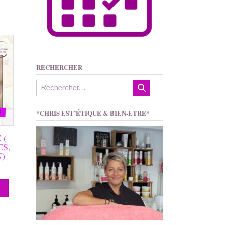
RECHERCHER
*CHRIS EST’ÉTIQUE & BIEN-ETRE*
 (
ES,
)