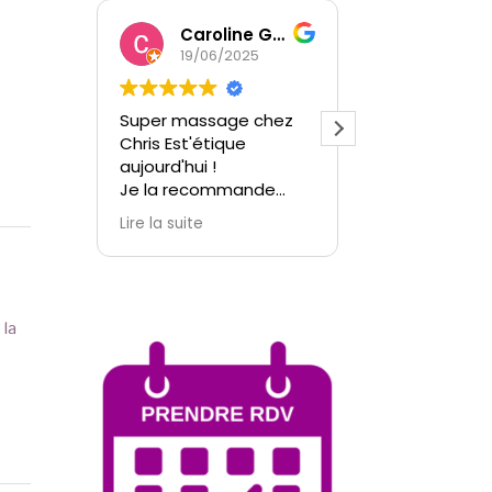
Caroline Goganian
19/06/2025
28/05/202
Super massage chez
L'esthéticienne e
Chris Est'étique
parfaite et douce
aujourd'hui !
la première fois q
Je la recommande
m'épile aussi bie
vivement pour sa
une musique
Lire la suite
Lire la suite
douceur, son écoute et
d'ambiance
sur l'ambiance
Je précise je suis
générale du lieux qui
cycliste c'était p
prête à l'apaisement
épilation homme 
dès le pas de la porte !
recommande
 la
Vous ne serez pas
déçu !!