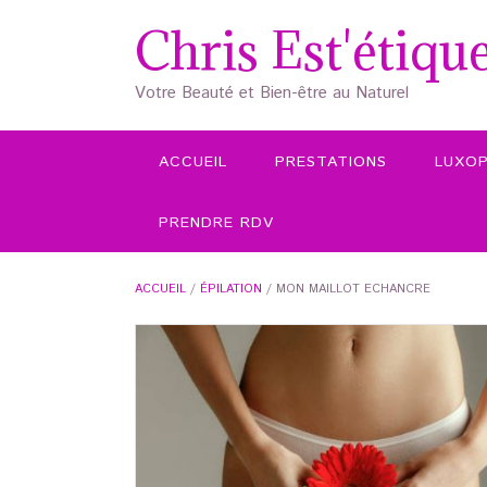
Skip
Chris Est'étiqu
to
content
Votre Beauté et Bien-être au Naturel
ACCUEIL
PRESTATIONS
LUXO
PRENDRE RDV
ACCUEIL
/
ÉPILATION
/ MON MAILLOT ECHANCRE