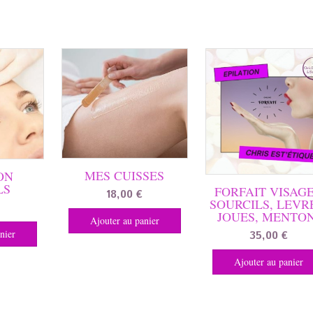
MES CUISSES
ON
LS
FORFAIT VISAGE
18,00
€
SOURCILS, LEVR
JOUES, MENTON
Ajouter au panier
nier
35,00
€
Ajouter au panier