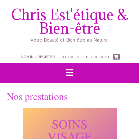
Skip
Chris Est'étique &
to
content
Bien-être
Votre Beauté et Bien-être au Naturel
SIGN IN / REGISTER
0 ITEM - 0,00 €
CHECKOUT
Nos prestations
SOINS
VISAGE