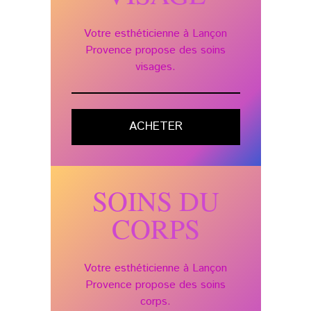
Votre esthéticienne à Lançon
Provence propose des soins
visages.
ACHETER
SOINS DU
CORPS
Votre esthéticienne à Lançon
Provence propose des soins
corps.