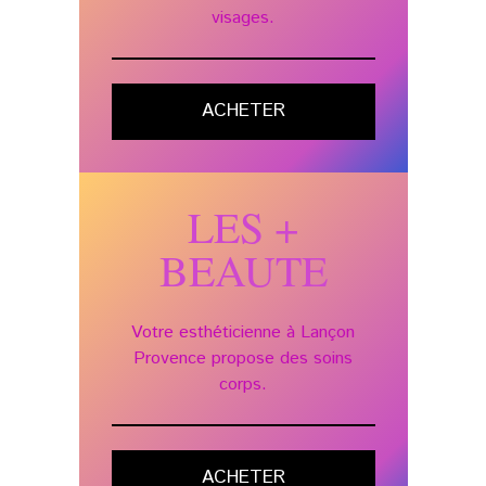
visages.
ACHETER
LES +
BEAUTE
Votre esthéticienne à Lançon
Provence propose des soins
corps.
ACHETER