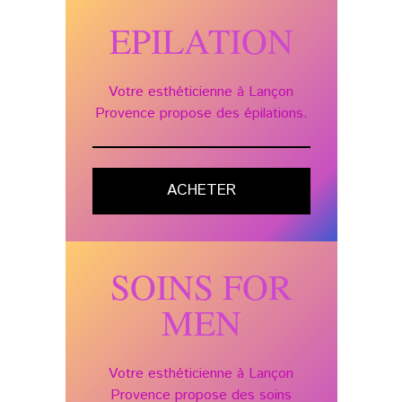
EPILATION
Votre esthéticienne à Lançon
Provence propose des épilations.
ACHETER
SOINS FOR
MEN
Votre esthéticienne à Lançon
Provence propose des soins