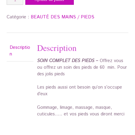
de
MON
SOIN
Catégorie :
BEAUTÉ DES MAINS / PIEDS
COMPLET
DES
PIEDS
60
Description
Descriptio
MIN
n
SOIN COMPLET DES PIEDS –
Offrez vous
ou offrez un soin des pieds de 60 min. Pour
des jolis pieds
Les pieds aussi ont besoin qu’on s’occupe
d’eux
Gommage, limage, massage, masque,
cuticules….. et vos pieds vous diront merci