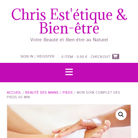
Skip
Chris Est'étique &
to
content
Bien-être
Votre Beauté et Bien-être au Naturel
SIGN IN / REGISTER
0 ITEM - 0,00 €
CHECKOUT
ACCUEIL
/
BEAUTÉ DES MAINS / PIEDS
/ MON SOIN COMPLET DES
PIEDS 60 MIN