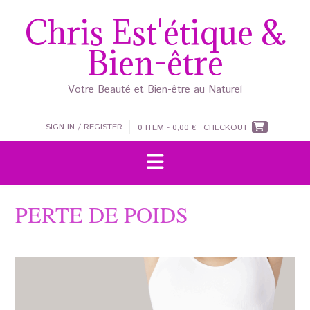
Skip
Chris Est'étique &
to
content
Bien-être
Votre Beauté et Bien-être au Naturel
SIGN IN / REGISTER
0 ITEM - 0,00 €
CHECKOUT
PERTE DE POIDS