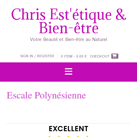
Skip
Chris Est'étique &
to
content
Bien-être
Votre Beauté et Bien-être au Naturel
SIGN IN / REGISTER
0 ITEM - 0,00 €
CHECKOUT
Escale Polynésienne
EXCELLENT